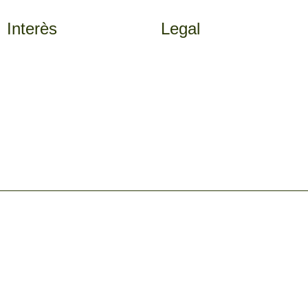
Interès
Legal
Activitats
Avís Legal
Entorn
Política de Privacitat
Galeria
Política de Cookies
Contacte
Ⓒ 2025 - Tots els drets reservats