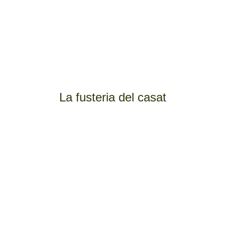
Allotjament Rural a Sarroca de Bellera
La fusteria del casat
Número de registre HUTL-000605, 606,
607, 608
Plaça nova 10, 25555 Sarroca de Bellera, Lleida
(+34) 630 89 43 44
info@lafusteriadelcasat.com