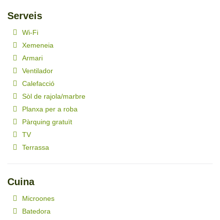
Serveis
Wi-Fi
Xemeneia
Armari
Ventilador
Calefacció
Sòl de rajola/marbre
Planxa per a roba
Pàrquing gratuït
TV
Terrassa
Cuina
Microones
Batedora