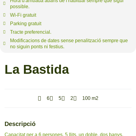
Hora d'arribada abans de l'habitual sempre que sigui
possible.
Wi-Fi gratuit
Parking gratuit
Tracte preferencial.
Modificacions de dates sense penalització sempre que
no siguin ponts ni festius.
La Bastida
6
5
2
100 m2
Descripció
Capacitat per a 6 persones. 5 llits, un doble, dos banys,