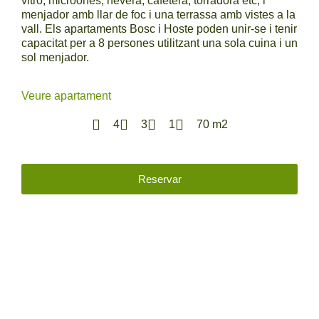
vitro, microones, nevera, cafetera, torradora etc, i
menjador amb llar de foc i una terrassa amb vistes a la
vall. Els apartaments Bosc i Hoste poden unir-se i tenir
capacitat per a 8 persones utilitzant una sola cuina i un
sol menjador.
Veure apartament
4
3
1
70 m2
Reservar