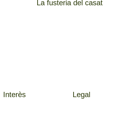
La fusteria del casat
Número de registre HUTL-000605, 606,
607, 608
Plaça nova 10, 25555 Sarroca de Bellera, Lleida
(+34) 630 89 43 44
info@lafusteriadelcasat.com
Interès
Legal
Activitats
Avís Legal
Entorn
Política de Privacitat
Galeria
Política de Cookies